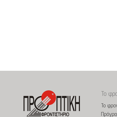
Το φρο
Το φρον
Πρόγρα