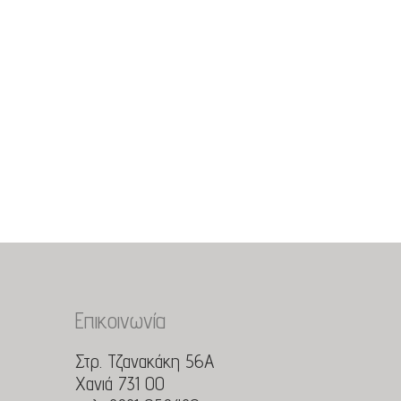
Επικοινωνία
Στρ. Τζανακάκη 56Α
Χανιά 731 00