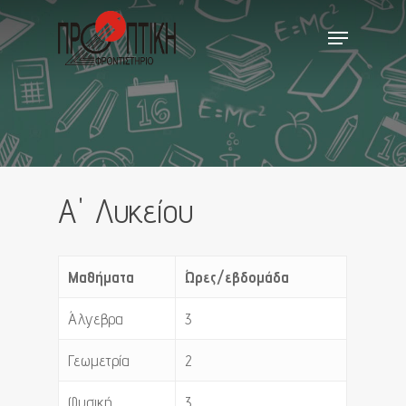
Skip
Menu
to
main
Close
content
Menu
A' Λυκείου
Μαθήματα
Ώρες/εβδομάδα
Άλγεβρα
3
Γεωμετρία
2
Φυσική
3