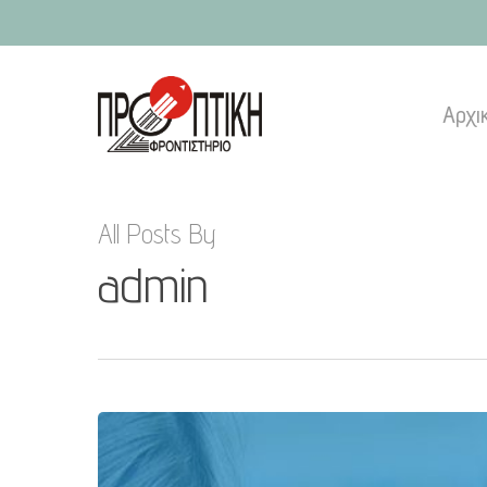
Skip
to
main
content
Αρχι
All Posts By
admin